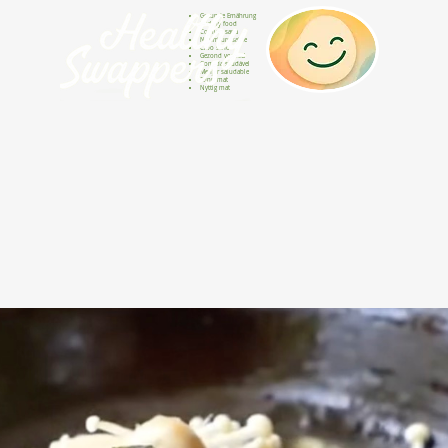
Gesunde Ernährung
Healthy food
Comida sana
Nourriture saine
Cibo sano
Gezond voedsel
Comida saudável
Menjar saludable
Sunn mat
Nyttig mat