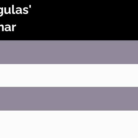
gulas'
mar