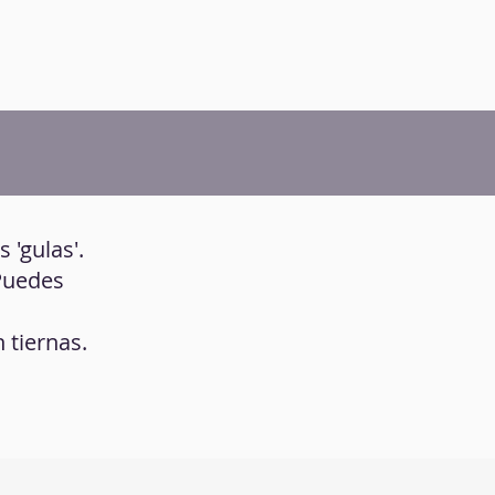
 'gulas'.
 Puedes
 tiernas.