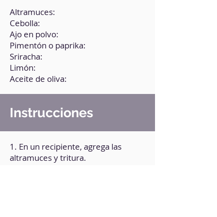
Altramuces:
Cebolla:
Ajo en polvo:
Pimentón o paprika:
Sriracha:
Limón:
Aceite de oliva:
Instrucciones
1. En un recipiente, agrega las
altramuces y tritura.
2. Integra poco a poco el zumo de
limón y los otros ingredientes.
Mezcla.
3. Añade 2 cucharadas de agua.
Bate muy bien.