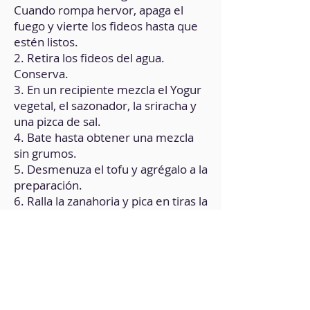
Cuando rompa hervor, apaga el
fuego y vierte los fideos hasta que
estén listos.
2. Retira los fideos del agua.
Conserva.
3. En un recipiente mezcla el Yogur
vegetal, el sazonador, la sriracha y
una pizca de sal.
4. Bate hasta obtener una mezcla
sin grumos.
5. Desmenuza el tofu y agrégalo a la
preparación.
6. Ralla la zanahoria y pica en tiras la
lechuga.
7. Añade la zanahoria y la lechuga a
la preparación, y mezcla
cuidadosamente.
8. Sumerge durante 1 minuto, 1
lámina de papel de arroz en agua