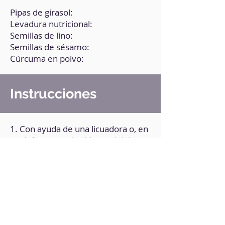
Pipas de girasol:
Levadura nutricional:
Semillas de lino:
Semillas de sésamo:
Cúrcuma en polvo:
Instrucciones
1. Con ayuda de una licuadora o, en
su defecto, una batidora minipimer,
tritura muy bien las semillas hasta
obtener un polvillo.
2. Mezcla el resultado con especias,
sal y pimienta al gusto. Si es
necesario, vuelve a procesar.
3. Pasa la preparación a un
recipiente con tapa, y consérvalo