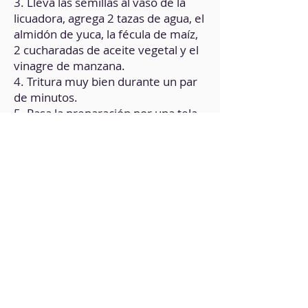
3. Lleva las semillas al vaso de la
licuadora, agrega 2 tazas de agua, el
almidón de yuca, la fécula de maíz,
2 cucharadas de aceite vegetal y el
vinagre de manzana.
4. Tritura muy bien durante un par
de minutos.
5. Pasa la preparación por una tela
para filtrar, procurando extraer la
mayor cantidad de líquido posible.
6. Con el bagazo restante, puedes
preparar galletas.
7. Lleva una olla a fuego medio,
agrega el ‘suero’ de las semillas y la
levadura nutricional.
8. Revuelve continuamente hasta
obtener una consistencia cremosa.
9. Pasa la preparación a un molde.
Deja enfriar a temperatura
ambiente.