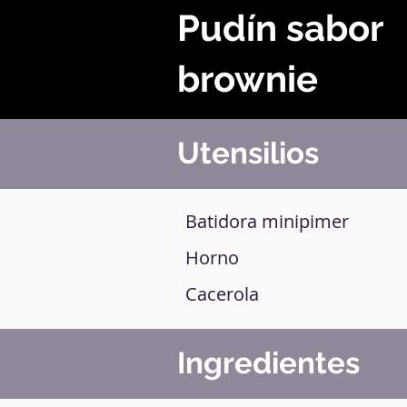
Pudín sabor
brownie
Utensilios
Batidora minipimer
Horno
Cacerola
Ingredientes