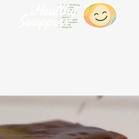
Gesunde Ernährung
Healthy food
Comida sana
Nourriture saine
Cibo sano
Gezond voedsel
Comida saudável
Menjar saludable
Sunn mat
Nyttig mat