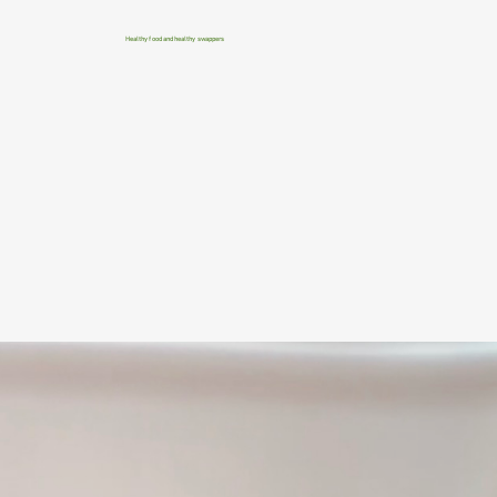
Healthy food and healthy swappers