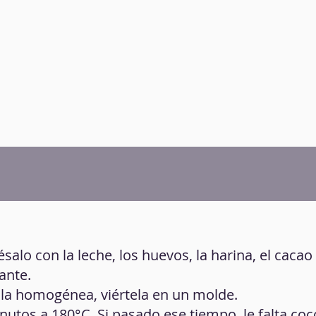
salo con la leche, los huevos, la harina, el cacao
ante.
la homogénea, viértela en un molde.
utos a 180°C. Si pasado ese tiempo, le falta cocc