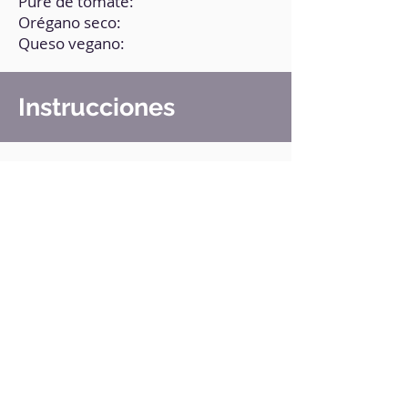
Puré de tomate:
Orégano seco:
Queso vegano:
Instrucciones
1. Coge una fajita sin gluten.
2. Colócale por encima el tomate
triturado, orégano y queso rallado.
3. Agrega más especias al gusto por
encima (opcional).
4. Llévalo a la freidora de aire a
195° por 8 min.