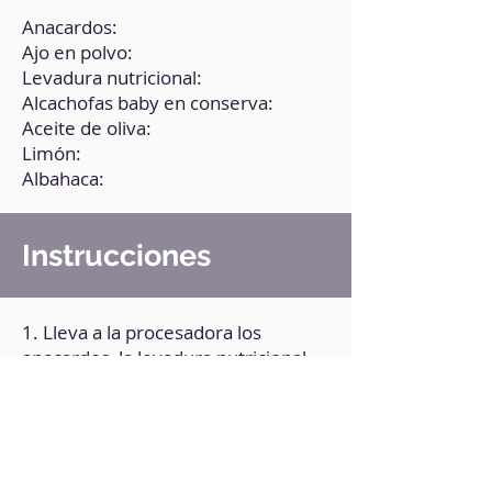
Anacardos:
Ajo en polvo:
Levadura nutricional:
Alcachofas baby en conserva:
Aceite de oliva:
Limón:
Albahaca:
Instrucciones
1. Lleva a la procesadora los
anacardos, la levadura nutricional,
media cucharada de sal y media de
pimienta, y tritura.
2. Agrega las alcachofas, la
albahaca, el zumo de limón, el
aceite de oliva.