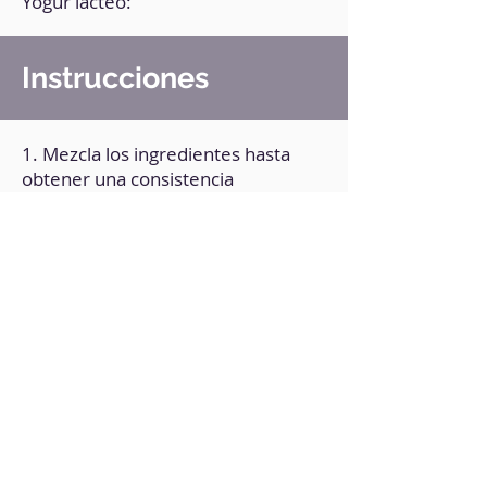
Yogur lácteo:
Instrucciones
1. Mezcla los ingredientes hasta
obtener una consistencia
homogénea.
2. Agrega toppings a tu preferencia
(frutos secos, chips de chocolate).
3. Lleva al microondas durante 3
minutos.
4. Deja reposar a temperatura
ambiente. Decora a tu gusto.