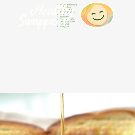
Gesunde Ernährung
Healthy food
Comida sana
Nourriture saine
Cibo sano
Gezond voedsel
Comida saudável
Menjar saludable
Sunn mat
Nyttig mat