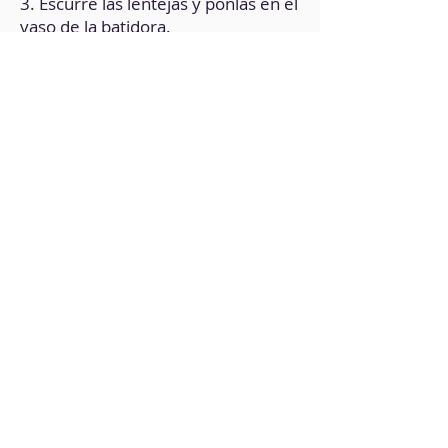
3. Escurre las lentejas y ponlas en el
vaso de la batidora.
4. Agrega el resto de los
ingredientes.
5. Tritura bien hasta obtener una
consistencia homogénea.
6. Vierte la mezcla en un molde
(previamente engrasado).
7. Lleva a horno precalentado, y
cocina por 30 minutos a 180°
8. Retira del horno, deja reposar en
un recipiente con tapa durante 2
horas.
9. Desmolda.