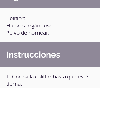
Coliflor:
Huevos orgánicos:
Polvo de hornear:
Instrucciones
1. Cocina la coliflor hasta que esté
tierna.
2. Pasa la coliflor a un recipiente,
agrega el resto de los ingredientes
y tritura muy bien.
3. Agrega sal, especias y semillas al
gusto.
4. Vierte la preparación en un
molde (engrasado).