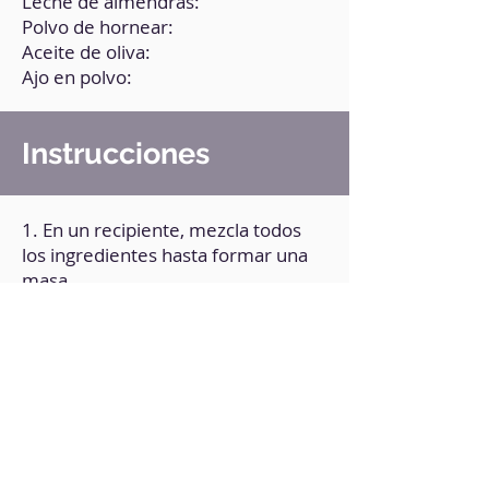
Leche de almendras:
Polvo de hornear:
Aceite de oliva:
Ajo en polvo:
Instrucciones
1. En un recipiente, mezcla todos
los ingredientes hasta formar una
masa.
2. Reserva y deja en reposo
durante 30 minutos cubriendo con
una tela o gasa.
3. Forma bollitos y estira según
forma deseada, directamente
sobre una plancha.
4. Cocina de ambos lados hasta que
estén dorados.