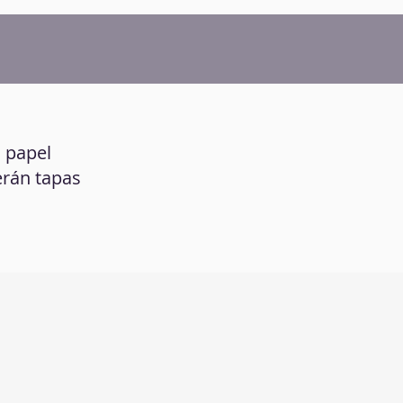
n papel
erán tapas