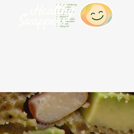
Gesunde Ernährung
Healthy food
Comida sana
Nourriture saine
Cibo sano
Gezond voedsel
Comida saudável
Menjar saludable
Sunn mat
Nyttig mat