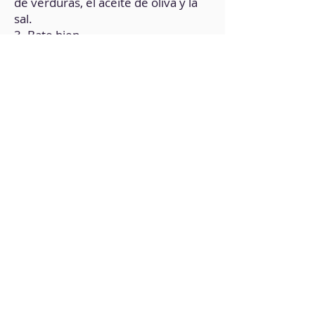
de verduras, el aceite de oliva y la
sal.
3. Bate bien.
4. En el ½ vaso de agua, disuelve el
almidón de guisante y el de maíz.
5. Añade la mezcla a la preparación
anterior.
6. Vuelve a batir hasta integrar bien
y formar una crema sin grumos.
7. En una bandeja para horno
forrada con papel de hornear y
aceitada ligeramente, vierte la
crema.
8. Hornea durante 12 minutos a
180°C.