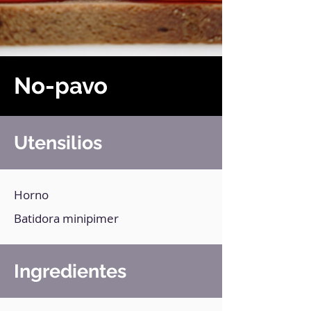
No-pavo
Utensilios
Horno
Batidora minipimer
Ingredientes