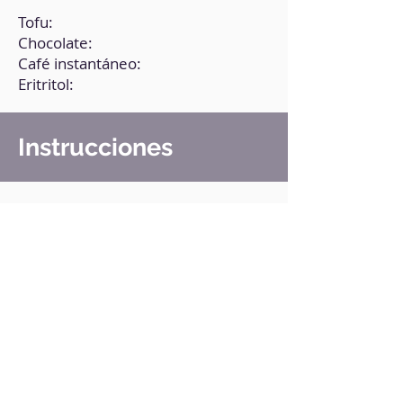
Tofu:
Chocolate:
Café instantáneo:
Eritritol:
Instrucciones
1. En un bol, coloca todos los
ingredientes. Si tienes semillas de
cáñamo, agrega 1 cucharada.
2. Tritura muy bien hasta obtener
una mezcla homogénea.
3. Vierte la preparación en moldes.
4. Refrigera durante, por lo menos,
4 horas.