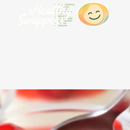
Gesunde Ernährung
Healthy food
Comida sana
Nourriture saine
Cibo sano
Gezond voedsel
Comida saudável
Menjar saludable
Sunn mat
Nyttig mat