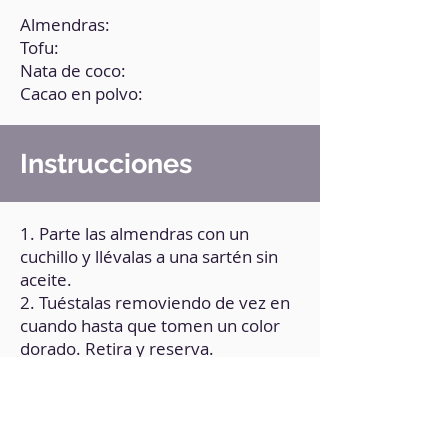
Almendras:
Tofu:
Nata de coco:
Cacao en polvo:
Instrucciones
1. Parte las almendras con un
cuchillo y llévalas a una sartén sin
aceite.
2. Tuéstalas removiendo de vez en
cuando hasta que tomen un color
dorado. Retira y reserva.
3. En la misma sartén utilizada para
las almendras, añade el tofu
desmenuzándolo con las manos, y
dóralo durante 5 minutos.