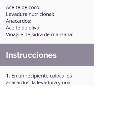
Aceite de coco:
Levadura nutricional:
Anacardos:
Aceite de oliva:
Vinagre de sidra de manzana:
Instrucciones
1. En un recipiente coloca los
anacardos, la levadura y una
cucharadita de sal.
2. Muele hasta obtener un polvo.
3. Añade el caite de coco, el de oliva
y el vinagre de manzana.
4. Bate integrando bien, hasta
obtener una crema.
5. Pasa la mezcla a un molde.