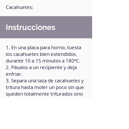
Cacahuetes:
Instrucciones
1. En una placa para horno, tuesta
los cacahuetes bien extendidos,
durante 10 a 15 minutos a 180ºC.
2. Pásalos a un recipiente y deja
enfriar.
3. Separa una taza de cacahuetes y
tritura hasta moler un poco sin que
queden totalmente triturados sino
en trocitos. Reserva.
4. El resto de los cacahuetes
pásalos al vaso de la batidora y
tritura a máxima potencia durante 6
minutos, hasta lograr una textura