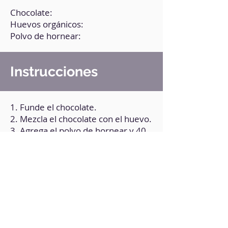
Chocolate:
Huevos orgánicos:
Polvo de hornear:
Instrucciones
1. Funde el chocolate.
2. Mezcla el chocolate con el huevo.
3. Agrega el polvo de hornear y 40
ml de agua. Puedes añadir
endulzante a tu gusto.
4. Integra bien revolviendo todos
los ingredientes.
5. Lleva la preparación a moldes
individuales aptos para microondas.
6. Lleva al microondas por 3
minutos a máxima temperatura.