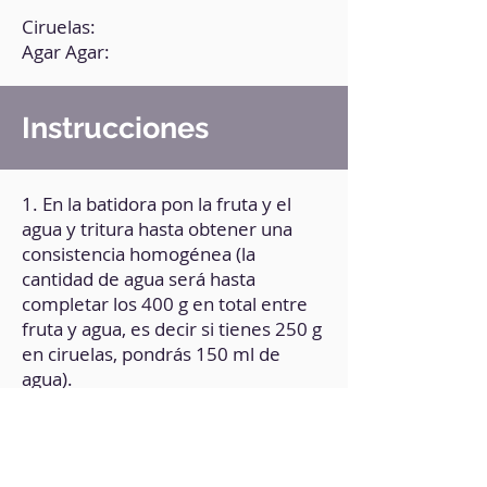
Ciruelas:
Agar Agar:
Instrucciones
1. En la batidora pon la fruta y el
agua y tritura hasta obtener una
consistencia homogénea (la
cantidad de agua será hasta
completar los 400 g en total entre
fruta y agua, es decir si tienes 250 g
en ciruelas, pondrás 150 ml de
agua).
2. Agrega el agar agar y vuelve a
triturar bien.
3. Pásalo a una olla a fuego medio,
espera a que hierva y baja el fuego