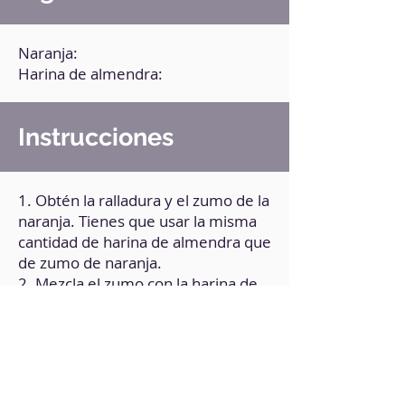
Naranja:
Harina de almendra:
Instrucciones
1. Obtén la ralladura y el zumo de la
naranja. Tienes que usar la misma
cantidad de harina de almendra que
de zumo de naranja.
2. Mezcla el zumo con la harina de
almendras y endulzante de tu
preferencia.
3. Cuando obtengas una masa,
ponla sobre papel vegetal y
aplástala suavemente con ayuda de