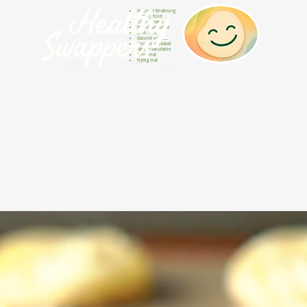
Gesunde Ernährung
Healthy food
Comida sana
Nourriture saine
Cibo sano
Gezond voedsel
Comida saudável
Menjar saludable
Sunn mat
Nyttig mat