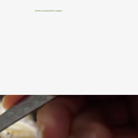
Healthy food and healthy swappers