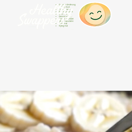
Gesunde Ernährung
Healthy food
Comida sana
Nourriture saine
Cibo sano
Gezond voedsel
Comida saudável
Menjar saludable
Sunn mat
Nyttig mat