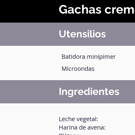
Gachas crem
Utensilios
Batidora minipimer
Microondas
Ingredientes
Leche vegetal:
Harina de avena: