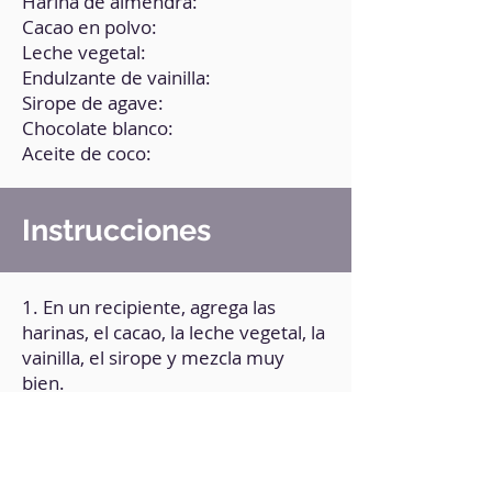
Harina de almendra:
Cacao en polvo:
Leche vegetal:
Endulzante de vainilla:
Sirope de agave:
Chocolate blanco:
Aceite de coco:
Instrucciones
1. En un recipiente, agrega las
harinas, el cacao, la leche vegetal, la
vainilla, el sirope y mezcla muy
bien.
2. Vierte la preparación en un
molde.
3. Lleva al microondas durante 2
minutos a 800 W.