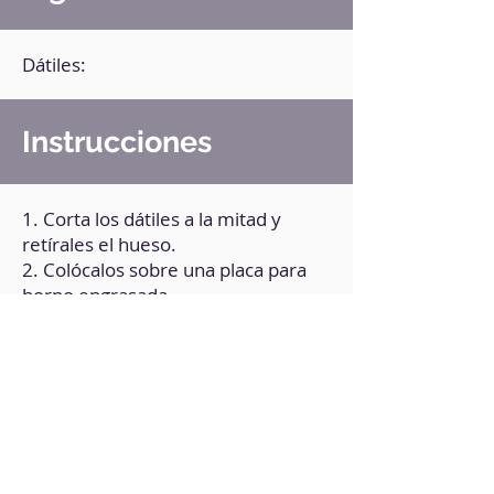
Dátiles:
Instrucciones
1. Corta los dátiles a la mitad y
retírales el hueso.
2. Colócalos sobre una placa para
horno engrasada.
3. Hornea durante 1 hora a 120ºC.
4. Deja enfriar a temperatura
ambiente.
5. Tritura los dátiles hasta hacerlos
polvo.
6. Pasa el polvo de dátil por un
colador y consérvalo en un