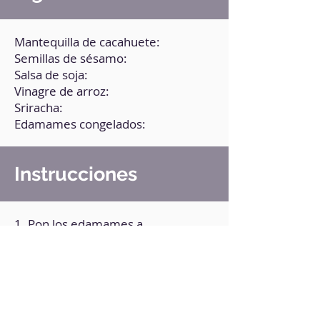
Mantequilla de cacahuete:
Semillas de sésamo:
Salsa de soja:
Vinagre de arroz:
Sriracha:
Edamames congelados:
Instrucciones
1. Pon los edamames a
temperatura ambiente por un par
de minutos.
2. Tuesta las semillas de sésamo.
3. Para la salsa, añade todos los
ingredientes, excepto los