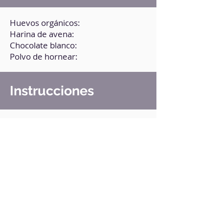
Huevos orgánicos:
Harina de avena:
Chocolate blanco:
Polvo de hornear:
Instrucciones
1. Funde el chocolate blanco.
2. En un bol, pon todos los
ingredientes y el chocolate fundido.
Mezcla bien.
3. Pasa la mezcla a los moldes de
donuts.
4. Lleva los moldes a la freidora de
aire a 180°C por 7 minutos.