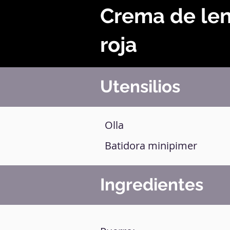
Crema de len
roja
Utensilios
Olla
Batidora minipimer
Ingredientes