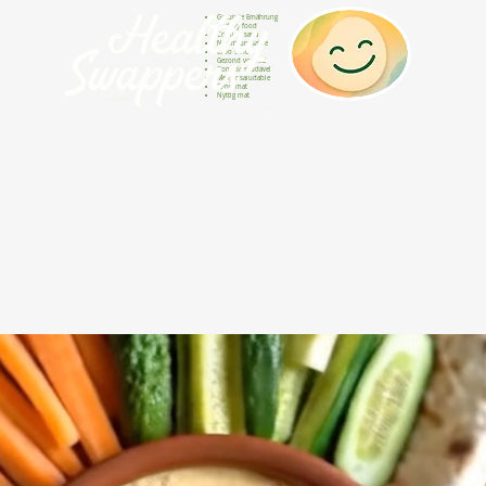
Gesunde Ernährung
Healthy food
Comida sana
Nourriture saine
Cibo sano
Gezond voedsel
Comida saudável
Menjar saludable
Sunn mat
Nyttig mat