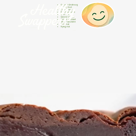
Gesunde Ernährung
Healthy food
Comida sana
Nourriture saine
Cibo sano
Gezond voedsel
Comida saudável
Menjar saludable
Sunn mat
Nyttig mat