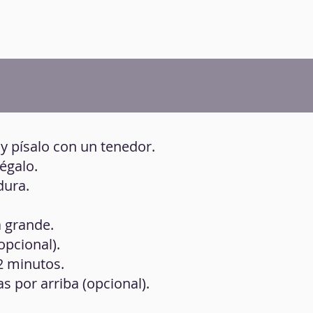
 y písalo con un tenedor.
régalo.
dura.
a grande.
opcional).
2 minutos.
s por arriba (opcional).