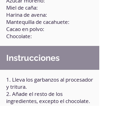
Azúcar moreno:
Miel de caña:
Harina de avena:
Mantequilla de cacahuete:
Cacao en polvo:
Chocolate:
Instrucciones
1. Lleva los garbanzos al procesador
y tritura.
2. Añade el resto de los
ingredientes, excepto el chocolate.
3. Tritura hasta obtener una
consistencia homogénea.
4. Lleva la mezcla al congelador por
10 min.
5. Haz bolitas tamaño bon o bon