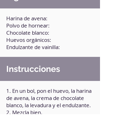
Harina de avena:
Polvo de hornear:
Chocolate blanco:
Huevos orgánicos:
Endulzante de vainilla:
Instrucciones
1. En un bol, pon el huevo, la harina
de avena, la crema de chocolate
blanco, la levadura y el endulzante.
2. Mezcla bien.
3. Pasa la mezcla a un molde
engrasado.
4. Lleva el molde a la freidora de