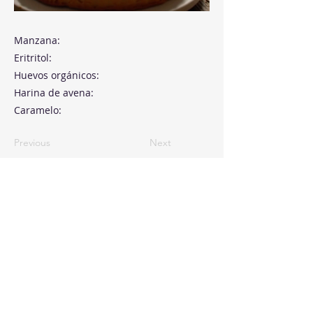
Manzana:
Eritritol:
Huevos orgánicos:
Harina de avena:
Caramelo:
Previous
Next
Paseo de la Castellana, 194
Cink Business Center
Madrid 28046
+34 91 993 51 51
hello@healthyswappers.com