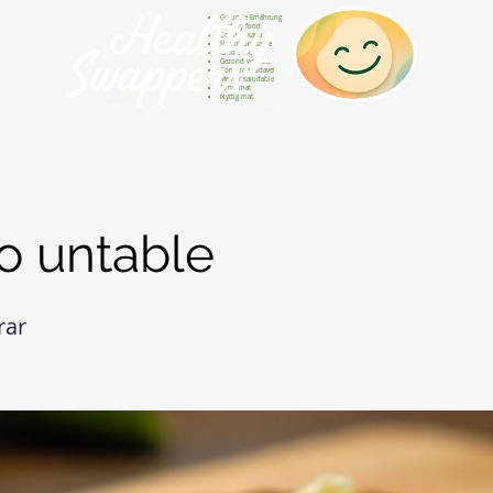
Gesunde Ernährung
Healthy food
Comida sana
Nourriture saine
Cibo sano
Gezond voedsel
Comida saudável
Menjar saludable
Sunn mat
Nyttig mat
o untable
rar