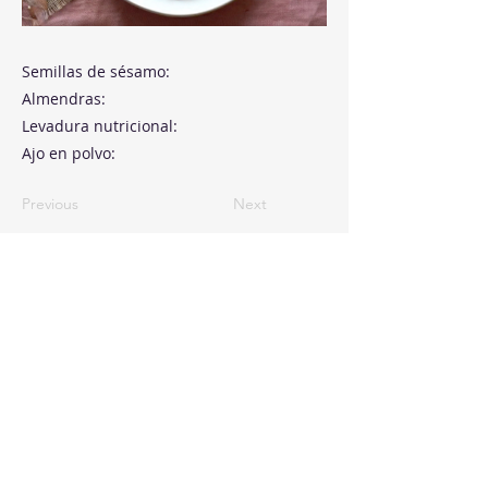
Semillas de sésamo:
Almendras:
Levadura nutricional:
Ajo en polvo:
Previous
Next
Paseo de la Castellana, 194
Cink Business Center
Madrid 28046
+34 91 993 51 51
hello@healthyswappers.com