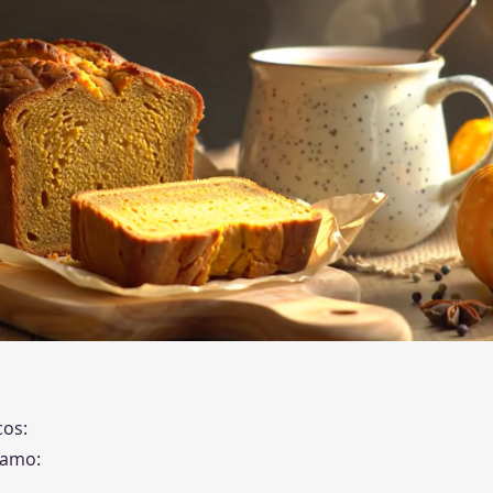
cos:
samo: