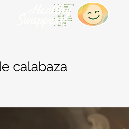
Gesunde Ernährung
Healthy food
Comida sana
Nourriture saine
Cibo sano
Gezond voedsel
Comida saudável
Menjar saludable
Sunn mat
Nyttig mat
de calabaza