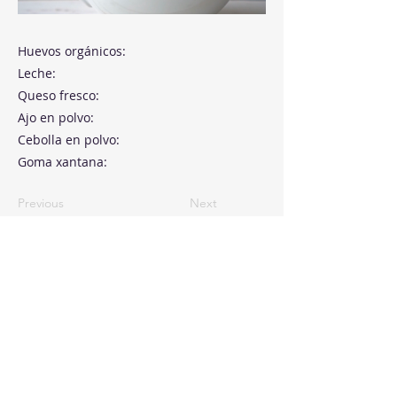
Huevos orgánicos:
Leche:
Queso fresco:
Ajo en polvo:
Cebolla en polvo:
Goma xantana:
Previous
Next
Paseo de la Castellana, 194
Cink Business Center