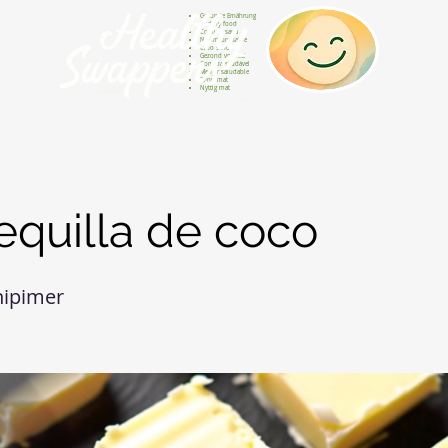
Gesunde Ernährung
Healthy food
Comida sana
Nourriture saine
Cibo sano
Gezond voedsel
Comida saudável
Menjar saludable
Sunn mat
Nyttig mat
quilla de coco
nipimer