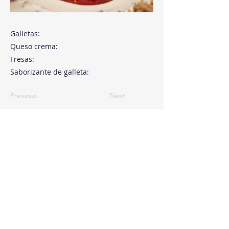
Galletas:
Queso crema:
Fresas:
Saborizante de galleta:
Previous
Next
Paseo de la Castellana, 194
Cink Business Center
Madrid 28046
+34 91 993 51 51
hello@healthyswappers.com