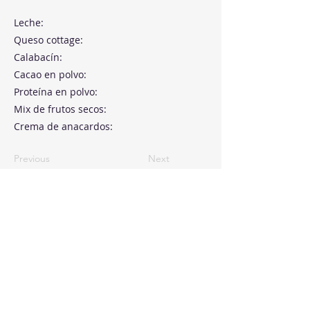
Leche:
Queso cottage:
Calabacín:
Cacao en polvo:
Proteína en polvo:
Mix de frutos secos:
Crema de anacardos:
Previous
Next
Paseo de la Castellana, 194
Cink Business Center