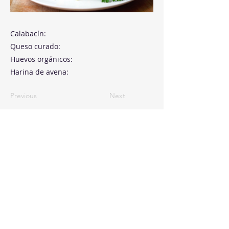
Calabacín:
Queso curado:
Huevos orgánicos:
Harina de avena:
Previous
Next
Paseo de la Castellana, 194
Cink Business Center
Madrid 28046
+34 91 993 51 51
hello@healthyswappers.com