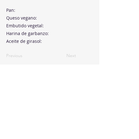
Pan:
Queso vegano:
Embutido vegetal:
Harina de garbanzo:
Aceite de girasol:
Previous
Next
Paseo de la Castellana, 194
Cink Business Center
Madrid 28046
+34 91 993 51 51
hello@healthyswappers.com
Privacy terms
Legal