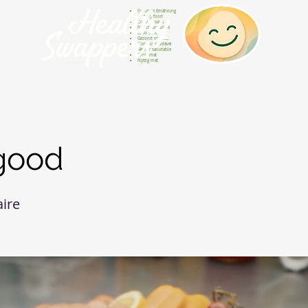
Gesunde Ernährung
Healthy food
Comida sana
Nourriture saine
Cibo sano
Gezond voedsel
Comida saudável
Menjar saludable
Sunn mat
Nyttig mat
 good
aire