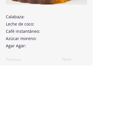
Calabaza:
Leche de coco:
Café instantáneo:
Azúcar moreno:
Agar Agar:
Previous
Next
Paseo de la Castellana, 194
Cink Business Center
Madrid 28046
+34 91 993 51 51
hello@healthyswappers.com