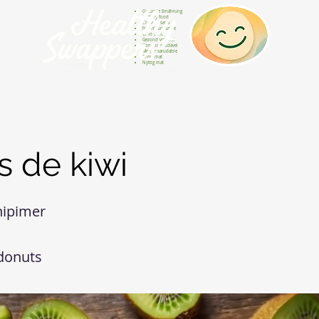
Gesunde Ernährung
Healthy food
Comida sana
Nourriture saine
Cibo sano
Gezond voedsel
Comida saudável
Menjar saludable
Sunn mat
Nyttig mat
 de kiwi
nipimer
donuts