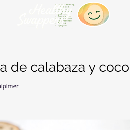
Gesunde Ernährung
Healthy food
Comida sana
Nourriture saine
Cibo sano
Gezond voedsel
Comida saudável
Menjar saludable
Sunn mat
Nyttig mat
a de calabaza y coco
nipimer