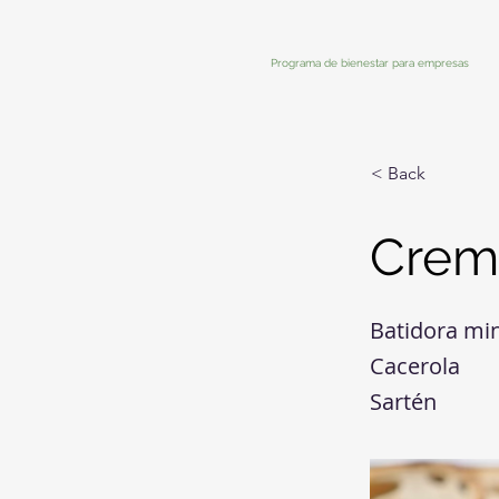
Programa de bienestar para empresas
< Back
Crem
Batidora mi
Cacerola
Sartén