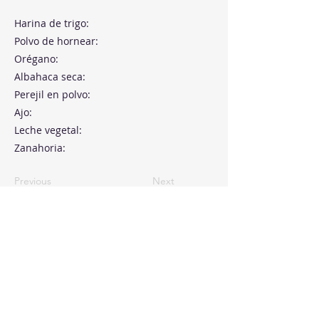
Harina de trigo:
Polvo de hornear:
Orégano:
Albahaca seca:
Perejil en polvo:
Ajo:
Leche vegetal:
Zanahoria:
Previous
Next
Paseo de la Castellana, 194