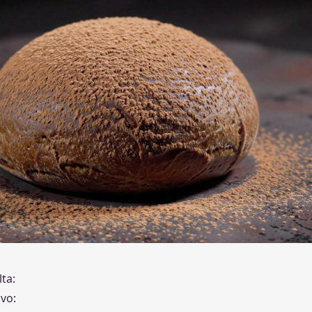
ta:
vo: