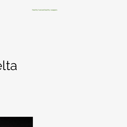
Healthy food and healthy swappers
lta