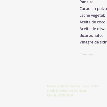
Panela:
Cacao en polvo
Leche vegetal:
Aceite de coco:
Aceite de oliva:
Bicarbonato:
Vinagre de sid
Previous
Paseo de la Castellana, 194
Cink Business Center
Madrid 28046