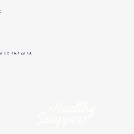
:
ra de manzana: