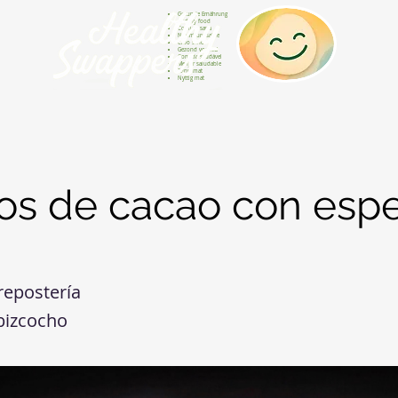
Gesunde Ernährung
Healthy food
Comida sana
Nourriture saine
Cibo sano
Gezond voedsel
Comida saudável
Menjar saludable
Sunn mat
Nyttig mat
tos de cacao con espe
repostería
bizcocho