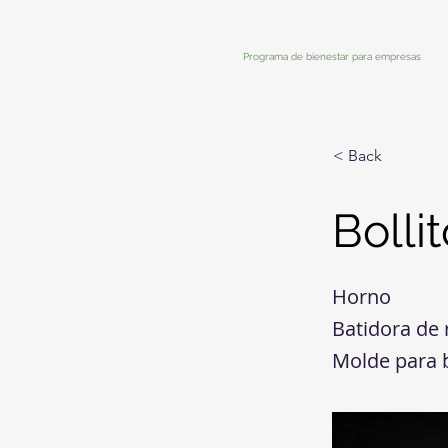
Programa de bienestar para empresas
< Back
Bolli
Horno
Batidora de 
Molde para 