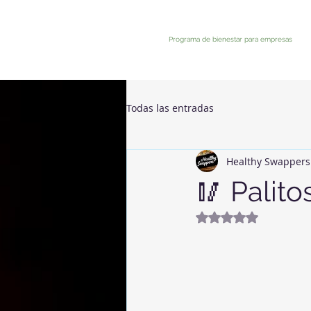
Programa de bienestar para empresas
Todas las entradas
Healthy Swappers
🥢 Palito
Avaliado com NaN 