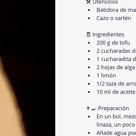
🛠 Utensilios
Batidora de m
Cazo o sartén
🧾 Ingredientes
200 g de tofu
2 cucharadas d
1 cucharadita 
2 hojas de alga
1 limón
1/2 taza de arr
10 ml de aceite
👨‍🍳 Preparación
En un bol, mezc
linaza, un poco
Añade agua poc