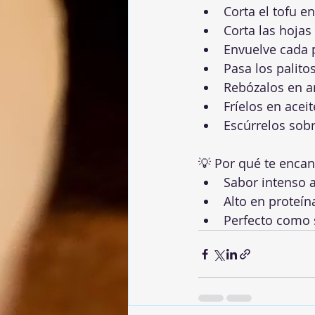
Corta el tofu e
Corta las hojas
Envuelve cada p
Pasa los palito
Rebózalos en a
Fríelos en acei
Escúrrelos sobr
💡 Por qué te encan
Sabor intenso a
Alto en proteína
Perfecto como 