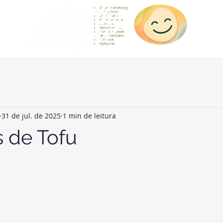
Gesunde Ernährung
Healthy food
Comida sana
Nourriture saine
Cibo sano
Gezond voedsel
Comida saudável
Menjar saludable
Sunn mat
Nyttig mat
31 de jul. de 2025
1 min de leitura
s de Tofu
de 5 estrelas.